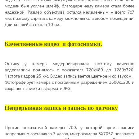
модели был усилен шлейф, благодаря чему камера стала более
надежной. Размер объектива остался неизменным – всего 7х7
мм, поэтому спрятать камеру можно легко в любом помещении.
Длина шлейфа около 10 см.
Качественные видео и фотоснимки.
Оптику у камеры модернизировали, поэтому качество
видеозаписи поднялось с показателя 720х480 до 1280х720.
Частота кадров 25 к/с. Видео записывается цветное и со звуком.
Фотографирует камера с постоянным разрешением 1600х1200 и
сохраняет снимки в формате JPG.
Непрерывная запись и запись по датчику
Против показателей камеры 700, у которой время записи
непрерывно составляло 7 часов, микрокамера BX705Z позволяет