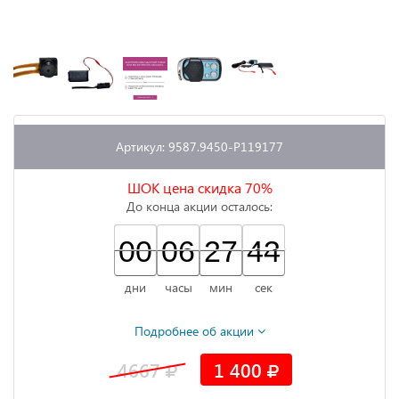
Артикул: 9587.9450-P119177
ШОК цена скидка 70%
До конца акции осталось:
00
00
00
06
06
00
27
27
00
43
43
44
дни
часы
мин
сек
Подробнее об акции
4667
1 400