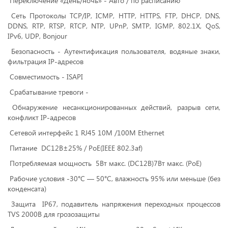
Переключение «День/ночь» - Авто / по расписанию
Сеть Протоколы TCP/IP, ICMP, HTTP, HTTPS, FTP, DHCP, DNS,
DDNS, RTP, RTSP, RTCP, NTP, UPnP, SMTP, IGMP, 802.1X, QoS,
IPv6, UDP, Bonjour
Безопасность - Аутентификация пользователя, водяные знаки,
фильтрация IP-адресов
Совместимость - ISAPI
Срабатывание тревоги -
Обнаружение несанкционированных действий, разрыв сети,
конфликт IP-адресов
Сетевой интерфейс 1 RJ45 10M /100M Ethernet
Питание DC12В±25% / PoE(IEEE 802.3af)
Потребляемая мощность 5Вт макс. (DC12В)7Вт макс. (PoE)
Рабочие условия -30°С — 50°С, влажность 95% или меньше (без
конденсата)
Защита IP67, подавитель напряжения переходных процессов
TVS 2000B для грозозащиты