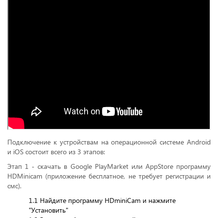
Подключение к устройствам на операционной системе Android
и iOS состоит всего из 3 этапов:
Этап 1 - скачать в Google PlayMarket или AppStore программу
HDMinicam (приложение бесплатное, не требует регистрации и
смс).
1.1 Найдите программу HDminiCam и нажмите
"Установить"